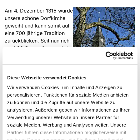
Am 4. Dezember 1315 wurde
unsere schöne Dorfkirche
geweiht und kann somit auf
eine 700 jährige Tradition
zurückblicken. Seit nunmehr
rund 20 Generationen wird
in unserer Kirche das Wort
Gottes verkündet. Aus allen
Kriegen und Unbilden dieser
Diese Webseite verwendet Cookies
Zeitspanne hat unsere Kirche
unversehrt bis zum heutigen
Wir verwenden Cookies, um Inhalte und Anzeigen zu
Tage überdauert. Dafür
personalisieren, Funktionen für soziale Medien anbieten
können wir nur großen Dank
zu können und die Zugriffe auf unsere Website zu
empfinden.
analysieren. Außerdem geben wir Informationen zu Ihrer
Seit der Reformationszeit ist Lottes alte Dorfkirche die
Verwendung unserer Website an unsere Partner für
Heimat für eine evangelische Gemeinde.
soziale Medien, Werbung und Analysen weiter. Unsere
Partner führen diese Informationen möglicherweise mit
Die äußere und innere Gestalt der Kirche hat im Laufe
weiteren Daten zusammen, die Sie ihnen bereitgestellt